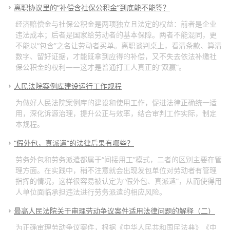
离职协议里的“补偿含社保公积金”到底能不能签？
经济赔偿金与社保公积金是两项独立且法定的权益：前者是企业
违法成本；后者是国家给劳动者的基本保障。两者不能混同，更
不能以“包含”之名让劳动者买单。离职谈判桌上，看清条款、算清
数字、留好证据，才能既拿到应得的补偿，又不失去依法补缴社
保公积金的权利——这才是普通打工人真正的“双赢”。
人民法院案例库建设运行工作规程
为做好人民法院案例库的建设和使用工作，促进法律正确统一适
用，深化诉源治理，提升公正与效率，结合审判工作实际，制定
本规程。
“假外包，真派遣”的法律后果有哪些？
劳务外包和劳务派遣都属于“间接用工”模式，二者的区别主要在管
理方面。在实践中，稍不注意就会出现发包单位对劳动者有管理
指挥的情况，这样很容易被认定为“假外包、真派遣”，从而使得用
人单位面临承担违法进行劳务派遣的相应风险。
最高人民法院关于审理劳动争议案件适用法律问题的解释（二）
为正确审理劳动争议案件，根据《中华人民共和国民法典》《中