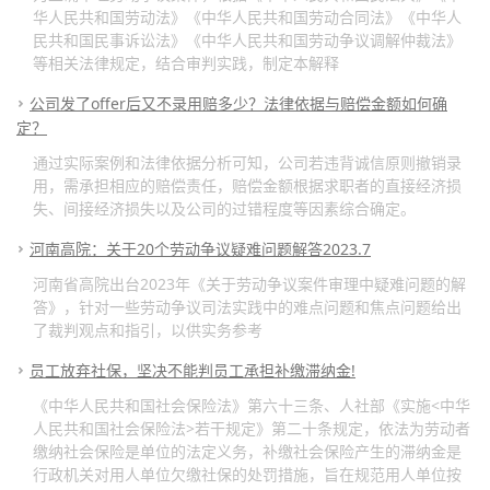
华人民共和国劳动法》《中华人民共和国劳动合同法》《中华人
民共和国民事诉讼法》《中华人民共和国劳动争议调解仲裁法》
等相关法律规定，结合审判实践，制定本解释
公司发了offer后又不录用赔多少？法律依据与赔偿金额如何确
定？
通过实际案例和法律依据分析可知，公司若违背诚信原则撤销录
用，需承担相应的赔偿责任，赔偿金额根据求职者的直接经济损
失、间接经济损失以及公司的过错程度等因素综合确定。
河南高院：关于20个劳动争议疑难问题解答2023.7
河南省高院出台2023年《关于劳动争议案件审理中疑难问题的解
答》，针对一些劳动争议司法实践中的难点问题和焦点问题给出
了裁判观点和指引，以供实务参考
员工放弃社保，坚决不能判员工承担补缴滞纳金!
《中华人民共和国社会保险法》第六十三条、人社部《实施<中华
人民共和国社会保险法>若干规定》第二十条规定，依法为劳动者
缴纳社会保险是单位的法定义务，补缴社会保险产生的滞纳金是
行政机关对用人单位欠缴社保的处罚措施，旨在规范用人单位按