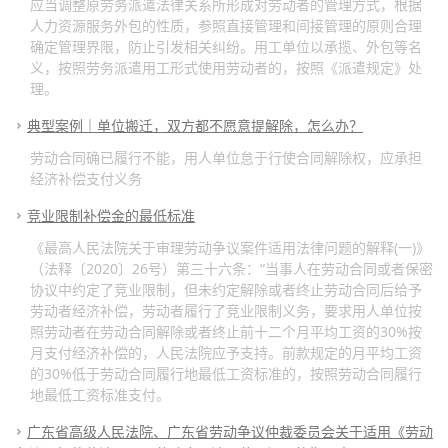
应当调整原劳务派遣法律关系所形成对劳动者的管理方式，根据
人力资源服务外包的性质，参照直接管理和间接管理的原则合理
确定管理界限，防止引发相关纠纷。用工单位以承揽、外包等名
义，按照劳务派遣用工形式使用劳动者的，按照《派遣规定》处
理。
典型案例｜单位搬迁，双方都不愿意提解除，怎么办？
劳动合同确已履行不能，用人单位怠于行使合同解除权，应承担
经济补偿支付义务
竞业限制补偿金的最低标准
《最高人民法院关于审理劳动争议案件适用法律问题的解释(一)》
（法释〔2020〕26号）第三十六条：“当事人在劳动合同或者保密
协议中约定了竞业限制，但未约定解除或者终止劳动合同后给予
劳动者经济补偿，劳动者履行了竞业限制义务，要求用人单位按
照劳动者在劳动合同解除或者终止前十二个月平均工资的30%按
月支付经济补偿的，人民法院应予支持。前款规定的月平均工资
的30%低于劳动合同履行地最低工资标准的，按照劳动合同履行
地最低工资标准支付。
广东省高级人民法院、广东省劳动争议仲裁委员会关于适用《劳动