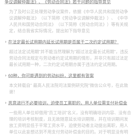
争议调解仲裁法》、《劳动合同法》若干问题的指导意见
为了及时公正处理劳动争议案件，依据《中华人民共和国劳动争
议调解仲裁法》（以下简称《劳动争议调解仲裁法》）、《中华
人民共和国劳动合同法》（以下简称《劳动合同法》）等有关规
定，结合我省实际情况，提出如下指导意见
在法定最长试用期内延长试用期是否属于二次约定试用期？
超过法定试用期”并不能当然理解为“超过法定最长试用期”，违反
劳动合同法规定与劳动者约定试用期的情形，并非只有超过法定
最长试用期一种，二次约定试用期亦属于违法约定试用期。
60种，你可能遇到的劳动纠纷，这里都有答案
本文转载自“ 最高人民法院司法案例研究院”微信公众号，在此致
谢！
恶意进行不必要培训，迫使员工离职的，用人单位需支付补偿金
一些用人单位却借用“员工培训”名义，没有明确培训内容、没有合
理的培训考核制度，且无故随意延长培训期限，并在培训期间发
放工资明显低于平常工资水平，迫使劳动者主动提出离职，用人
单位以此妄想达到不用支付劳动补偿金的目的。对于明显没有明