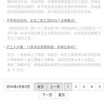
确的培训计划、培训内容、合理考核等虚假式员工培训，变相长
时间闲置劳动者的，系不按劳动合同约定提供劳动条件，劳动者
因此提出解除劳动合同的，用人单位应当支付经济补偿金。
不签劳动合同，主张二倍工资的20个法律要点！
《劳动合同法》第八十二条规定“用人单位自用工之日起超过一个
月不满一年未与劳动者订立书面劳动合同的，应当向劳动者每月
支付二倍的工资。”
打工人必看：12条违法规章制度，你单位有吗？
近日，一条新闻上了热榜：唯品会一名员工吴某因为收受供应商
8 杯咖啡和 2 盒口罩被公司解雇，这起劳动争议诉上法庭后，一
审和二审都判定：唯品会需向吴某支付违法解除劳动合同的赔偿
金 18 万元。
共94条/共有5页
首页
上一页
1
2
3
4
5
下一页
尾页