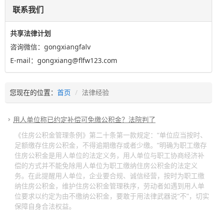
联系我们
共享法律计划
咨询微信：gongxiangfalv
E-mail：gongxiang@flfw123.com
您现在的位置：
首页
法律经验
用人单位称已约定补偿可免缴公积金？法院判了
《住房公积金管理条例》第二十条第一款规定：“单位应当按时、
足额缴存住房公积金，不得逾期缴存或者少缴。”明确为职工缴存
住房公积金是用人单位的法定义务，用人单位与职工协商经济补
偿的方式并不能免除用人单位为职工缴纳住房公积金的法定义
务。在此提醒用人单位，企业要合规、诚信经营，按时为职工缴
纳住房公积金，维护住房公积金管理秩序，劳动者如遇到用人单
位要求以约定为由不缴纳公积金，要敢于用法律武器说“不”，切实
保障自身合法权益。