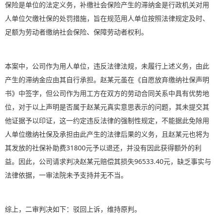
保险是单位的法定义务，补缴社会保险产生的滞纳金是行政机关对用
人单位欠缴社保的处罚措施，旨在规范用人单位按照法律规定及时、
足额为劳动者缴纳社会保险、保障劳动者权利。
本案中，公司作为用人单位，违反法律法规，未履行上述义务，由此
产生的滞纳金应由其自行承担。赵某元虽在《自愿放弃缴纳社保声明
书》中签字，但公司作为用工方在双方的劳动合同关系中具有优势地
位，对于以上声明是否属于赵某元真实意思表示的问题，其未提交其
他证据予以印证，这一约定违反法律的强制性规定，不能据此免除用
人单位缴纳社保及承担由此产生的法律后果的义务，且赵某元也将为
其发放的社保补助费31800元予以退还，并没有因此获得额外的利
益。因此，公司请求判决赵某元赔偿其损失96533.40元，缺乏事实与
法律依据，一审法院未予支持并无不当。
综上，二审判决如下：驳回上诉，维持原判。